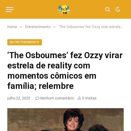
»
»
Home
Entretenimento
‘The Osbournes’ fez Ozzy virar estrela de reality com momentos cômicos em família; relembre
ENTRETENIMENTO
‘The Osbournes’ fez Ozzy virar
estrela de reality com
momentos cômicos em
família; relembre
julho 22, 2025
Nenhum comentário
0
Visitas