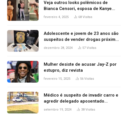
Veja outros looks polêmicos de
Bianca Censori, esposa de Kanye
West que apareceu nua no Grammy
fevereiro 4, 2025
68
Visitas
2025
Adolescente e jovem de 23 anos são
suspeitos de vender drogas próximo
de delegacia e escola, diz polícia
dezembro 28, 2024
57
Visitas
Mulher desiste de acusar Jay-Z por
estupro, diz revista
fevereiro 15, 2025
56
Visitas
Médico é suspeito de invadir carro e
agredir delegado aposentado
durante confusão no trânsito
setembro 19, 2024
38
Visitas