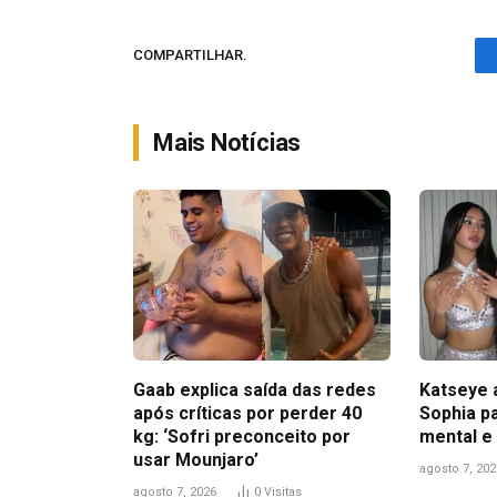
COMPARTILHAR.
Mais Notícias
Gaab explica saída das redes
Katseye 
após críticas por perder 40
Sophia pa
kg: ‘Sofri preconceito por
mental e
usar Mounjaro’
agosto 7, 202
agosto 7, 2026
0
Visitas