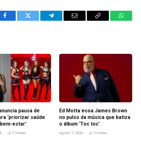
Facebook
Twitter
Telegram
Email
Copy
WhatsA
Link
anuncia pausa de
Ed Motta ecoa James Brown
ra ‘priorizar saúde
no pulso da música que batiza
 bem-estar’
o álbum ‘Toc toc’
6
0
Visitas
agosto 7, 2026
0
Visitas