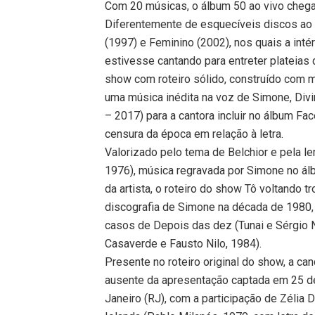
Com 20 músicas, o álbum 50 ao vivo che
Diferentemente de esquecíveis discos ao v
(1997) e Feminino (2002), nos quais a inté
estivesse cantando para entreter plateias
show com roteiro sólido, construído com mú
uma música inédita na voz de Simone, Divi
– 2017) para a cantora incluir no álbum F
censura da época em relação à letra.
Valorizado pelo tema de Belchior e pela l
1976), música regravada por Simone no álb
da artista, o roteiro do show Tô voltando 
discografia de Simone na década de 1980,
casos de Depois das dez (Tunai e Sérgio 
Casaverde e Fausto Nilo, 1984).
Presente no roteiro original do show, a can
ausente da apresentação captada em 25 de
Janeiro (RJ), com a participação de Zélia