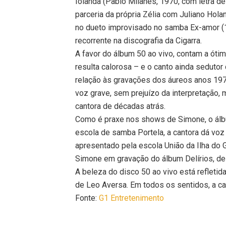
Iolanda (Pablo Milanés, 1970, com letra d
parceria da própria Zélia com Juliano Hol
no dueto improvisado no samba Ex-amor (1
recorrente na discografia da Cigarra.
A favor do álbum 50 ao vivo, contam a óti
resulta calorosa – e o canto ainda seduto
relação às gravações dos áureos anos 19
voz grave, sem prejuízo da interpretação, 
cantora de décadas atrás.
Como é praxe nos shows de Simone, o álb
escola de samba Portela, a cantora dá vo
apresentado pela escola União da Ilha do 
Simone em gravação do álbum Delírios, del
A beleza do disco 50 ao vivo está refleti
de Leo Aversa. Em todos os sentidos, a ca
Fonte:
G1 Entretenimento