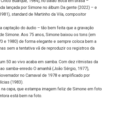
e Chico Buarque, 1984), no baião Boca em brasa –
anda lançada por Simone no álbum Da gente (2022) – e
981), standard de Martinho da Vila, compositor
ma captação do áudio – tão bem feita que a gravação
r de Simone. Aos 75 anos, Simone baixou os tons (em
70 e 1980) de forma elegante e sempre coloca bem a
mas sem a tentativa vã de reproduzir os registros da
um 50 ao vivo acaba em samba. Com dez ritmistas da
z ao samba-enredo O amanhã (João Sérgio, 1977),
Governador no Carnaval de 1978 e amplificado por
ícias (1983).
da na capa, que estampa imagem feliz de Simone em foto
ntora está bem na foto.