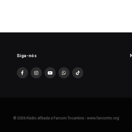
Siga-nós
Facebook
Instagram
YouTube
WhatsApp
TikTok
© 2026 Rádio afiliada a Farcom Tocantins - www.farcomto.org