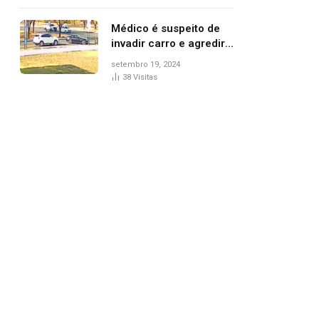
Médico é suspeito de
invadir carro e agredir
delegado aposentado
setembro 19, 2024
durante confusão no
38
Visitas
trânsito