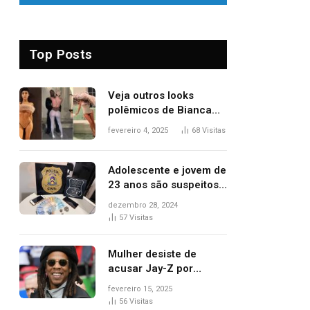
Top Posts
Veja outros looks
polêmicos de Bianca
Censori, esposa de
fevereiro 4, 2025
68
Visitas
Kanye West que
apareceu nua no
Grammy 2025
Adolescente e jovem de
23 anos são suspeitos
de vender drogas
dezembro 28, 2024
próximo de delegacia e
57
Visitas
escola, diz polícia
Mulher desiste de
acusar Jay-Z por
estupro, diz revista
fevereiro 15, 2025
56
Visitas