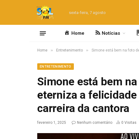
sexta-feira, 7 agosto
Home
Notícias
»
»
Home
Entretenimento
Simone está bem na foto de
ENTRETENIMENTO
Simone está bem na 
eterniza a felicidad
carreira da cantora
fevereiro 1, 2025
Nenhum comentário
0
Visitas