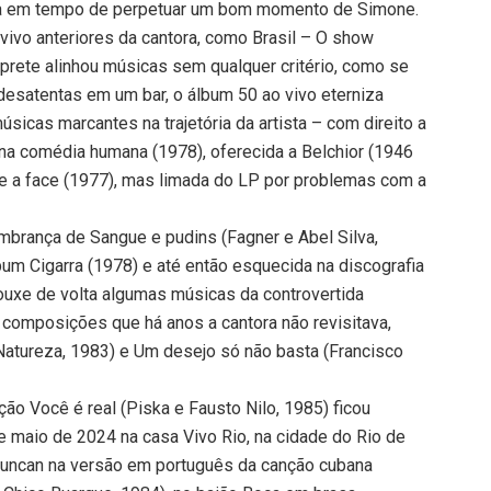
ga em tempo de perpetuar um bom momento de Simone.
ivo anteriores da cantora, como Brasil – O show
rprete alinhou músicas sem qualquer critério, como se
 desatentas em um bar, o álbum 50 ao vivo eterniza
sicas marcantes na trajetória da artista – com direito a
na comédia humana (1978), oferecida a Belchior (1946
ace a face (1977), mas limada do LP por problemas com a
embrança de Sangue e pudins (Fagner e Abel Silva,
um Cigarra (1978) e até então esquecida na discografia
trouxe de volta algumas músicas da controvertida
 composições que há anos a cantora não revisitava,
Natureza, 1983) e Um desejo só não basta (Francisco
ção Você é real (Piska e Fausto Nilo, 1985) ficou
 maio de 2024 na casa Vivo Rio, na cidade do Rio de
 Duncan na versão em português da canção cubana