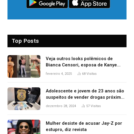
Top Posts
Veja outros looks polêmicos de
Bianca Censori, esposa de Kanye
West que apareceu nua no Grammy
fevereiro 4, 2025
68
Visitas
2025
Adolescente e jovem de 23 anos são
suspeitos de vender drogas próximo
de delegacia e escola, diz polícia
dezembro 28, 2024
57
Visitas
Mulher desiste de acusar Jay-Z por
estupro, diz revista