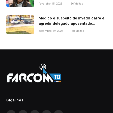
fevereiro 15, 2025
56
Visitas
Médico é suspeito de invadir carro e
agredir delegado aposentado
durante confusão no trânsito
setembro 19, 2024
38
Visitas
Siga-nós