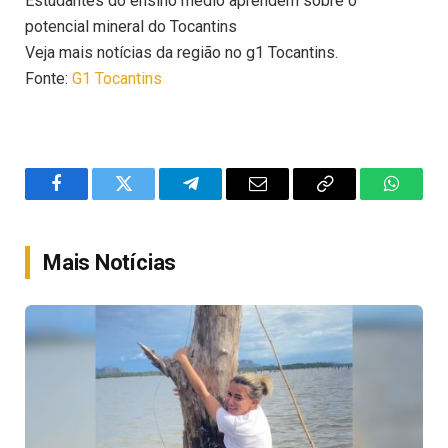
Estudantes do ensino médio aprendem sobre o
potencial mineral do Tocantins
Veja mais notícias da região no g1 Tocantins.
Fonte:
G1 Tocantins
Facebook
Twitter
Telegram
Email
Copy
WhatsA
Link
Mais Notícias