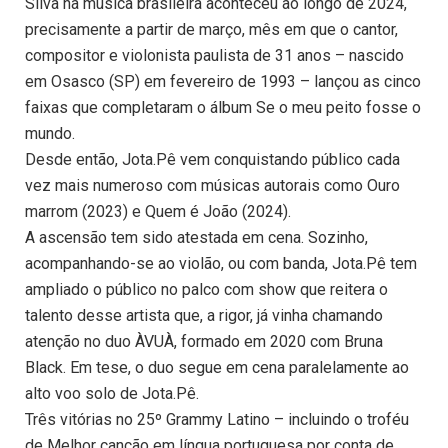
Silva na música brasileira aconteceu ao longo de 2024,
precisamente a partir de março, mês em que o cantor,
compositor e violonista paulista de 31 anos – nascido
em Osasco (SP) em fevereiro de 1993 – lançou as cinco
faixas que completaram o álbum Se o meu peito fosse o
mundo.
Desde então, Jota.Pê vem conquistando público cada
vez mais numeroso com músicas autorais como Ouro
marrom (2023) e Quem é João (2024).
A ascensão tem sido atestada em cena. Sozinho,
acompanhando-se ao violão, ou com banda, Jota.Pê tem
ampliado o público no palco com show que reitera o
talento desse artista que, a rigor, já vinha chamando
atenção no duo ÀVUÀ, formado em 2020 com Bruna
Black. Em tese, o duo segue em cena paralelamente ao
alto voo solo de Jota.Pê.
Três vitórias no 25º Grammy Latino – incluindo o troféu
de Melhor canção em língua portuguesa por conta de