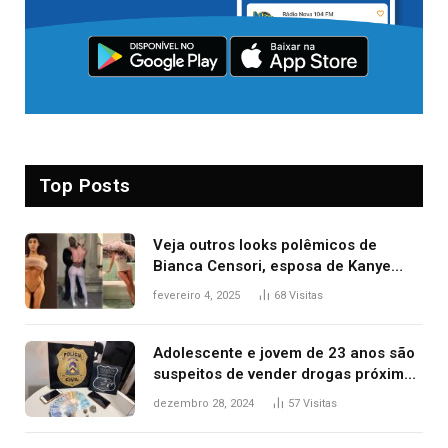
Top Posts
Veja outros looks polêmicos de
Bianca Censori, esposa de Kanye
West que apareceu nua no Grammy
fevereiro 4, 2025
68
Visitas
2025
Adolescente e jovem de 23 anos são
suspeitos de vender drogas próximo
de delegacia e escola, diz polícia
dezembro 28, 2024
57
Visitas