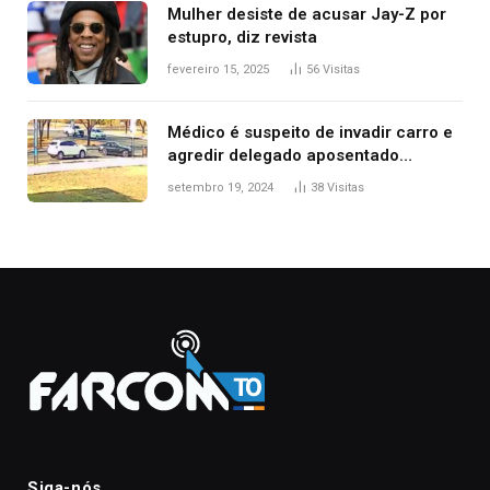
Mulher desiste de acusar Jay-Z por
estupro, diz revista
fevereiro 15, 2025
56
Visitas
Médico é suspeito de invadir carro e
agredir delegado aposentado
durante confusão no trânsito
setembro 19, 2024
38
Visitas
Siga-nós