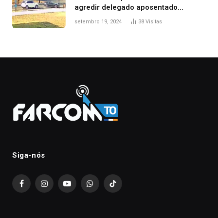
agredir delegado aposentado
durante confusão no trânsito
setembro 19, 2024
38
Visitas
Siga-nós
Facebook
Instagram
YouTube
WhatsApp
TikTok