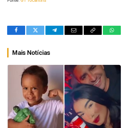
Fonte:
G1 Tocantins
Facebook
Twitter
Telegram
Email
Copy
WhatsA
Link
Mais Notícias