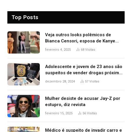
Top Posts
Veja outros looks polêmicos de
Bianca Censori, esposa de Kanye
West que apareceu nua no Grammy
fevereiro 4, 2025
68
Visitas
2025
Adolescente e jovem de 23 anos são
suspeitos de vender drogas próximo
de delegacia e escola, diz polícia
dezembro 28, 2024
57
Visitas
Mulher desiste de acusar Jay-Z por
estupro, diz revista
fevereiro 15, 2025
56
Visitas
Médico é suspeito de invadir carro e