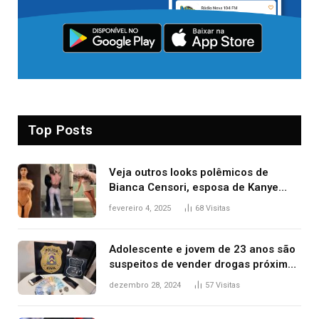
Top Posts
Veja outros looks polêmicos de
Bianca Censori, esposa de Kanye
West que apareceu nua no Grammy
fevereiro 4, 2025
68
Visitas
2025
Adolescente e jovem de 23 anos são
suspeitos de vender drogas próximo
de delegacia e escola, diz polícia
dezembro 28, 2024
57
Visitas