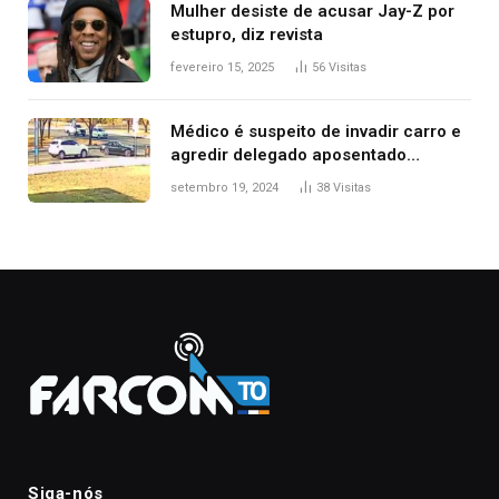
Mulher desiste de acusar Jay-Z por
estupro, diz revista
fevereiro 15, 2025
56
Visitas
Médico é suspeito de invadir carro e
agredir delegado aposentado
durante confusão no trânsito
setembro 19, 2024
38
Visitas
Siga-nós