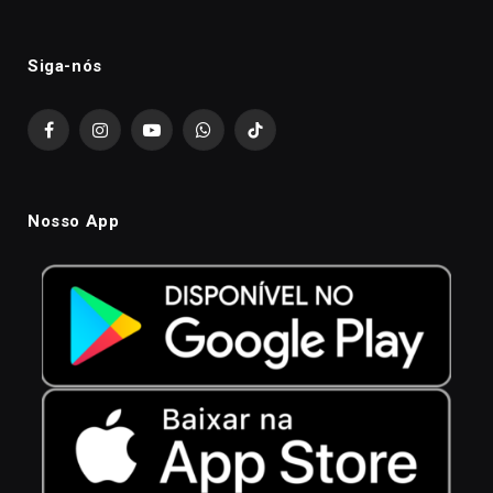
Siga-nós
Facebook
Instagram
YouTube
WhatsApp
TikTok
Nosso App