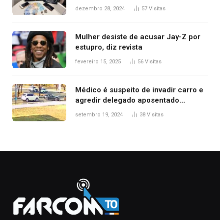
de delegacia e escola, diz polícia
dezembro 28, 2024
57
Visitas
Mulher desiste de acusar Jay-Z por
estupro, diz revista
fevereiro 15, 2025
56
Visitas
Médico é suspeito de invadir carro e
agredir delegado aposentado
durante confusão no trânsito
setembro 19, 2024
38
Visitas