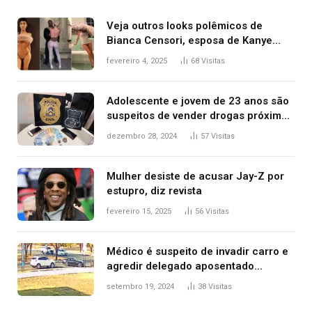
Veja outros looks polêmicos de
Bianca Censori, esposa de Kanye
West que apareceu nua no Grammy
fevereiro 4, 2025
68
Visitas
2025
Adolescente e jovem de 23 anos são
suspeitos de vender drogas próximo
de delegacia e escola, diz polícia
dezembro 28, 2024
57
Visitas
Mulher desiste de acusar Jay-Z por
estupro, diz revista
fevereiro 15, 2025
56
Visitas
Médico é suspeito de invadir carro e
agredir delegado aposentado
durante confusão no trânsito
setembro 19, 2024
38
Visitas