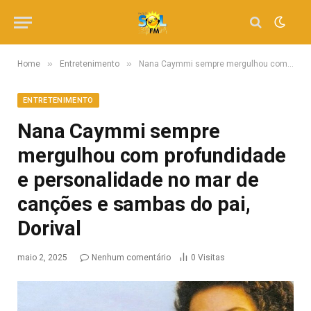
»
»
Home
Entretenimento
Nana Caymmi sempre mergulhou com profundidade e personalidade no mar de canções e sambas do pai, Dorival
ENTRETENIMENTO
Nana Caymmi sempre
mergulhou com profundidade
e personalidade no mar de
canções e sambas do pai,
Dorival
maio 2, 2025
Nenhum comentário
0
Visitas