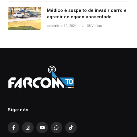
Médico é suspeito de invadir carro e
agredir delegado aposentado
durante confusão no trânsito
setembro 19, 2024
38
Visitas
Siga-nós
Facebook
Instagram
YouTube
WhatsApp
TikTok