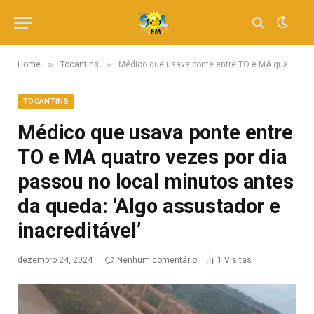
»
»
Home
Tocantins
Médico que usava ponte entre TO e MA quatro vezes por dia passou no local minutos antes da queda: ‘Algo assustador e inacreditável’
TOCANTINS
Médico que usava ponte entre
TO e MA quatro vezes por dia
passou no local minutos antes
da queda: ‘Algo assustador e
inacreditável’
dezembro 24, 2024
Nenhum comentário
1
Visitas