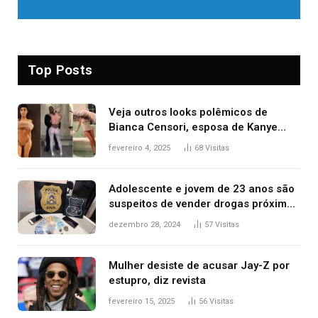
Top Posts
Veja outros looks polêmicos de
Bianca Censori, esposa de Kanye
West que apareceu nua no Grammy
fevereiro 4, 2025
68
Visitas
2025
Adolescente e jovem de 23 anos são
suspeitos de vender drogas próximo
de delegacia e escola, diz polícia
dezembro 28, 2024
57
Visitas
Mulher desiste de acusar Jay-Z por
estupro, diz revista
fevereiro 15, 2025
56
Visitas