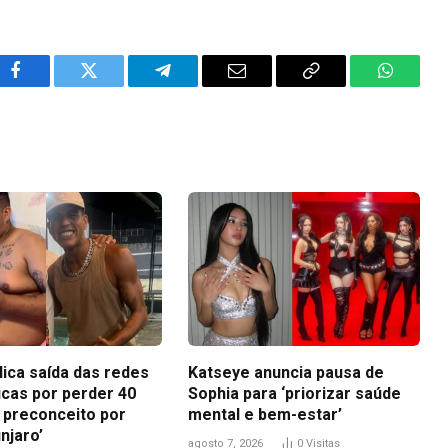
Facebook
Twitter
Telegram
Email
Copy
WhatsA
Link
lica saída das redes
Katseye anuncia pausa de
icas por perder 40
Sophia para ‘priorizar saúde
i preconceito por
mental e bem-estar’
njaro’
agosto 7, 2026
0
Visitas