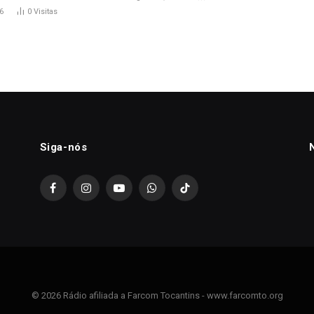
6
0
Visitas
Siga-nós
Facebook
Instagram
YouTube
WhatsApp
TikTok
© 2026 Rádio afiliada a Farcom Tocantins - www.farcomto.org