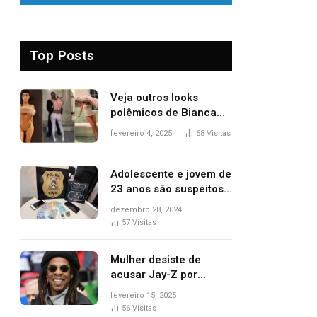
Top Posts
Veja outros looks
polêmicos de Bianca
Censori, esposa de
fevereiro 4, 2025
68
Visitas
Kanye West que
apareceu nua no
Grammy 2025
Adolescente e jovem de
23 anos são suspeitos
de vender drogas
dezembro 28, 2024
próximo de delegacia e
57
Visitas
escola, diz polícia
Mulher desiste de
acusar Jay-Z por
estupro, diz revista
fevereiro 15, 2025
56
Visitas