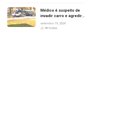
Médico é suspeito de
invadir carro e agredir
delegado aposentado
setembro 19, 2024
durante confusão no
38
Visitas
trânsito