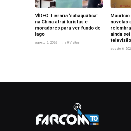
VÍDEO: Livraria ‘subaquática’
Maurício 
na China atrai turistas e
novelas 
moradores para ver fundo de
relembra
lago
ainda sei
televisão
agosto 6, 2026
0
Visitas
agosto 6, 202