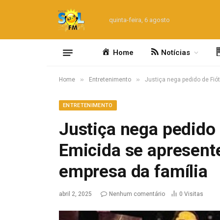
quinta-feira, 6 agosto
Home
Notícias
»
»
Home
Entretenimento
Justiça nega pedido de Fió
ENTRETENIMENTO
Justiça nega pedido 
Emicida se apresent
empresa da família
abril 2, 2025
Nenhum comentário
0
Visitas