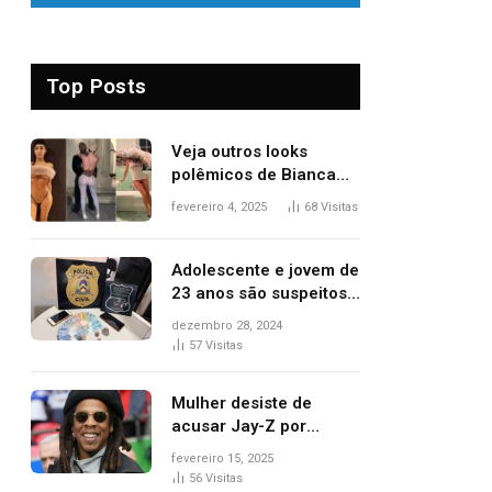
Top Posts
Veja outros looks
polêmicos de Bianca
Censori, esposa de
fevereiro 4, 2025
68
Visitas
Kanye West que
apareceu nua no
Grammy 2025
Adolescente e jovem de
23 anos são suspeitos
de vender drogas
dezembro 28, 2024
próximo de delegacia e
57
Visitas
escola, diz polícia
Mulher desiste de
acusar Jay-Z por
estupro, diz revista
fevereiro 15, 2025
56
Visitas