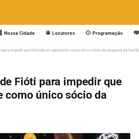
Nossa Cidade
Locutores
Programação
ti para impedir que Emicida se apresente como único sócio da empresa da famíli
de Fióti para impedir que
e como único sócio da