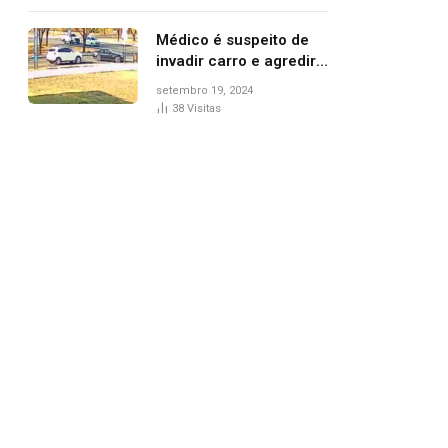
Médico é suspeito de
invadir carro e agredir
delegado aposentado
setembro 19, 2024
durante confusão no
38
Visitas
trânsito