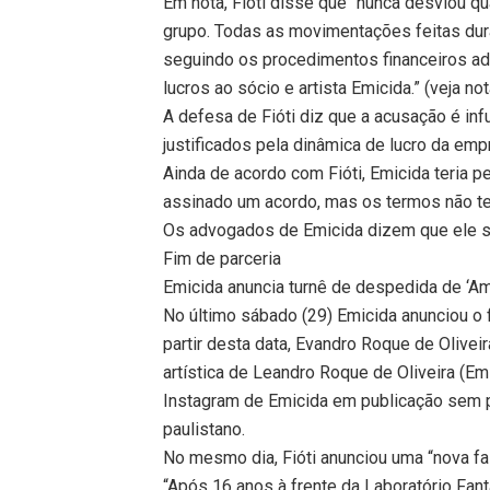
Em nota, Fióti disse que “nunca desviou 
grupo. Todas as movimentações feitas dur
seguindo os procedimentos financeiros ad
lucros ao sócio e artista Emicida.” (veja no
A defesa de Fióti diz que a acusação é in
justificados pela dinâmica de lucro da emp
Ainda de acordo com Fióti, Emicida teria p
assinado um acordo, mas os termos não te
Os advogados de Emicida dizem que ele s
Fim de parceria
Emicida anuncia turnê de despedida de ‘Am
No último sábado (29) Emicida anunciou o f
partir desta data, Evandro Roque de Oliveir
artística de Leandro Roque de Oliveira (Em
Instagram de Emicida em publicação sem 
paulistano.
No mesmo dia, Fióti anunciou uma “nova fas
“Após 16 anos à frente da Laboratório Fa