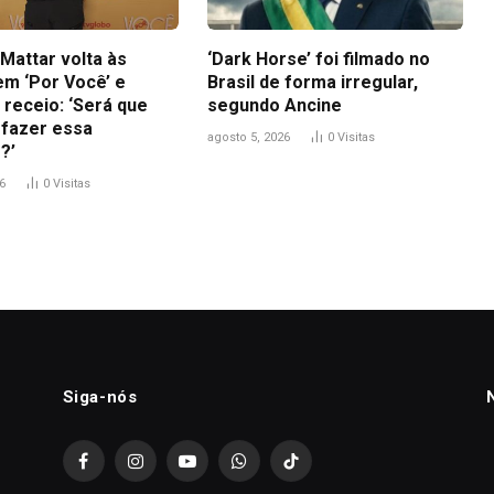
Mattar volta às
‘Dark Horse’ foi filmado no
em ‘Por Você’ e
Brasil de forma irregular,
 receio: ‘Será que
segundo Ancine
 fazer essa
agosto 5, 2026
0
Visitas
?’
6
0
Visitas
Siga-nós
Facebook
Instagram
YouTube
WhatsApp
TikTok