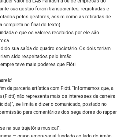
qualquer valor da LAB Fantasma ou de empresas do
ante sua gestão foram transparentes, registradas e
otados pelos gestores, assim como as retiradas de
ta completa no final do texto)
fundada e que os valores recebidos por ele são
resa.
edido sua saída do quadro societário. Os dois teriam
riam sido respeitados pelo irmão.
empre teve mais poderes que Fióti.
arelo’
im da parceria artística com Fióti. “Informamos que, a
a (Fióti) não representa mais os interesses da carreira
icida)”, se limita a dizer o comunicado, postado no
permissão para comentários dos seguidores do rapper
e na sua trajetória musical”.
ntasma — grupo empresarial fundado ao lado do irmão