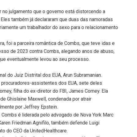
no julgamento que o governo está distorcendo a
s. Eles também já declararam que duas das namoradas
riamente um trabalhador do sexo para o relacionamento
a, foi a parceira romântica de Combs, que teve idas e
cesso de 2023 contra Combs, alegando anos de abuso,
o que eventualmente levou ao seu processo.
nal do Juiz Distrital dos EUA, Arun Subramanian.
 procuradores-assistentes dos EUA, sete deles
omey, filha do ex-diretor do FBI, James Comey. Ela
de Ghislaine Maxwell, condenada por atrair
mente por Jeffrey Epstein.
 Combs é liderada pelo advogado de Nova York Marc
Karen Friedman Agnifilo, também defende Luigi
o do CEO da UnitedHealthcare.