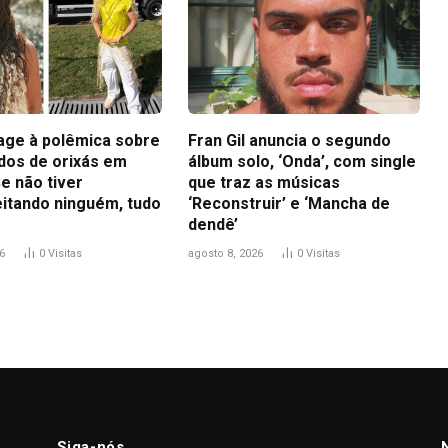
eage à polêmica sobre
Fran Gil anuncia o segundo
idos de orixás em
álbum solo, ‘Onda’, com single
e não tiver
que traz as músicas
itando ninguém, tudo
‘Reconstruir’ e ‘Mancha de
dendê’
6
0
Visitas
agosto 8, 2026
0
Visitas
Siga-nós