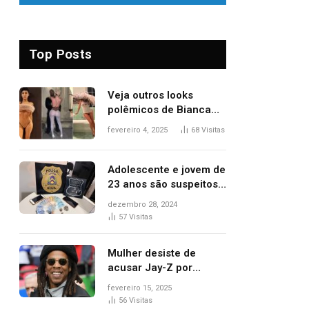
Top Posts
Veja outros looks
polêmicos de Bianca
Censori, esposa de
fevereiro 4, 2025
68
Visitas
Kanye West que
apareceu nua no
Grammy 2025
Adolescente e jovem de
23 anos são suspeitos
de vender drogas
dezembro 28, 2024
próximo de delegacia e
57
Visitas
escola, diz polícia
Mulher desiste de
acusar Jay-Z por
estupro, diz revista
fevereiro 15, 2025
56
Visitas