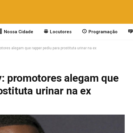
Nossa Cidade
Locutores
Programação
tores alegam que rapper pediu para prostituta urinar na ex
y: promotores alegam que
stituta urinar na ex