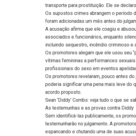
transporte para prostituição. Ele se declar
Os supostos crimes abrangem o período 
foram adicionadas um mês antes do julga
A acusação afirma que ele coagiu e abuso
associados e funcionários, enquanto silen
incluindo sequestro, incêndio criminoso e 
Os promotores alegam que ele usou seu “p
vítimas femininas a performances sexuai
profissionais do sexo em eventos apelidad
Os promotores revelaram, pouco antes do j
poderia significar uma pena mais leve do
acordo proposto.
Sean ‘Diddy’ Combs: veja tudo o que se sa
As testemunhas e as provas contra Diddy
Sem identificá-las publicamente, os pro
testemunharão no julgamento. A promotori
espancando e chutando uma de suas acusad