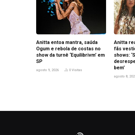
Anitta entoa mantra, saúda
Anitta r
Ogum e rebola de costas no
fãs vest
show da turnê ‘Equilibrivm’ em
shows: ‘S
SP
desrespe
bem’
agosto 9, 2026
0
Visitas
agosto 8, 202