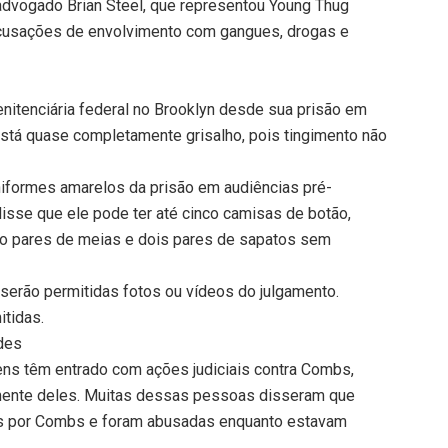
dvogado Brian Steel, que representou Young Thug
acusações de envolvimento com gangues, drogas e
nitenciária federal no Brooklyn desde sua prisão em
está quase completamente grisalho, pois tingimento não
uniformes amarelos da prisão em audiências pré-
 disse que ele pode ter até cinco camisas de botão,
nco pares de meias e dois pares de sapatos sem
 serão permitidas fotos ou vídeos do julgamento.
itidas.
des
s têm entrado com ações judiciais contra Combs,
amente deles. Muitas dessas pessoas disseram que
s por Combs e foram abusadas enquanto estavam