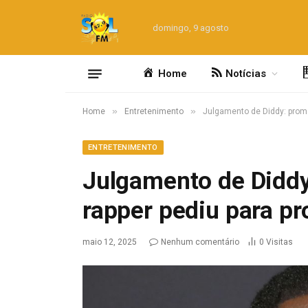
domingo, 9 agosto
Home
Notícias
»
»
Home
Entretenimento
Julgamento de Diddy: promo
ENTRETENIMENTO
Julgamento de Didd
rapper pediu para pro
maio 12, 2025
Nenhum comentário
0
Visitas