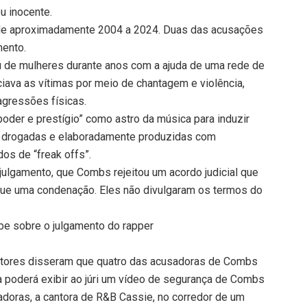
ou inocente.
de aproximadamente 2004 a 2024. Duas das acusações
mento.
u de mulheres durante anos com a ajuda de uma rede de
ciava as vítimas por meio de chantagem e violência,
agressões físicas.
oder e prestígio” como astro da música para induzir
s drogadas e elaboradamente produzidas com
os de “freak offs”.
ulgamento, que Combs rejeitou um acordo judicial que
 que uma condenação. Eles não divulgaram os termos do
be sobre o julgamento do rapper
motores disseram que quatro das acusadoras de Combs
a poderá exibir ao júri um vídeo de segurança de Combs
oras, a cantora de R&B Cassie, no corredor de um