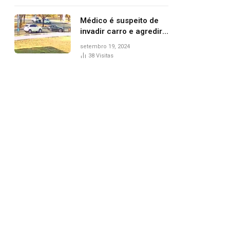
Médico é suspeito de
invadir carro e agredir
delegado aposentado
setembro 19, 2024
durante confusão no
38
Visitas
trânsito