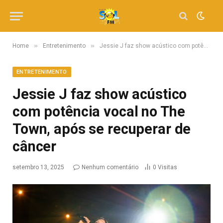
»
»
Home
Entretenimento
Jessie J faz show acústico com potência vocal no The Town, após se recuperar de câncer
ENTRETENIMENTO
Jessie J faz show acústico
com potência vocal no The
Town, após se recuperar de
câncer
setembro 13, 2025
Nenhum comentário
0
Visitas