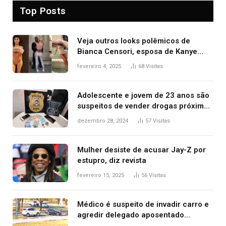
Top Posts
Veja outros looks polêmicos de
Bianca Censori, esposa de Kanye
West que apareceu nua no Grammy
fevereiro 4, 2025
68
Visitas
2025
Adolescente e jovem de 23 anos são
suspeitos de vender drogas próximo
de delegacia e escola, diz polícia
dezembro 28, 2024
57
Visitas
Mulher desiste de acusar Jay-Z por
estupro, diz revista
fevereiro 15, 2025
56
Visitas
Médico é suspeito de invadir carro e
agredir delegado aposentado
durante confusão no trânsito