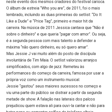
neste evento dos mesmos criadores do festival carioca.
O álbum de estreia “Who you are”, de 2011, foi o mais
lembrado, incluindo as duas primeiras do setlist: “Do It
Like a Dude” e “Price Tag”, primeiro e maior hit da
carreira. Na música de 2011 Jessica cantava que “Não é
sobre o dinheiro” e que queria “pagar com amor”. Ou seja,
é a segunda pessoa com mais talento a defender a
máxima “não quero dinheiro, eu só quero amar”.
Mas Jessie J vai muito além do posto de discípula
involuntária de Tim Maia. O setlist valorizou arranjos
simplificados, com algo de jazz. Remeteu às
performances do começo da carreira, famosa por usar a
própria voz como um instrumento musical.
Jessie “gastou” seus maiores sucessos no começo e
viu uma parte do público se distrair a partir da segunda
metade de show. A falação nas laterais dos palcos
prejudicou quem estava ali para ouvi-la cantar e não para