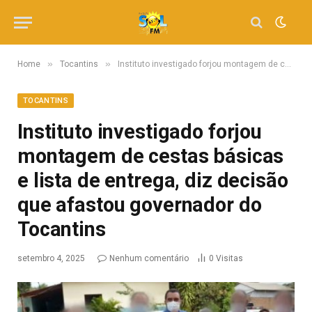
»
»
Home
Tocantins
Instituto investigado forjou montagem de cestas básicas e lista de entrega, diz decisão que afastou governador do Tocantins
TOCANTINS
Instituto investigado forjou
montagem de cestas básicas
e lista de entrega, diz decisão
que afastou governador do
Tocantins
setembro 4, 2025
Nenhum comentário
0
Visitas