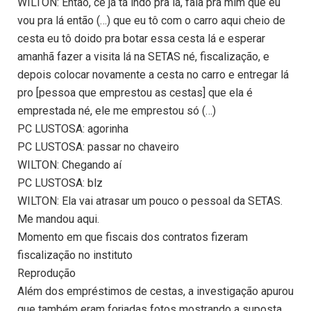
WILTON: Então, cê já tá indo pra lá, fala pra mim que eu
vou pra lá então (…) que eu tô com o carro aqui cheio de
cesta eu tô doido pra botar essa cesta lá e esperar
amanhã fazer a visita lá na SETAS né, fiscalização, e
depois colocar novamente a cesta no carro e entregar lá
pro [pessoa que emprestou as cestas] que ela é
emprestada né, ele me emprestou só (…)
PC LUSTOSA: agorinha
PC LUSTOSA: passar no chaveiro
WILTON: Chegando aí
PC LUSTOSA: blz
WILTON: Ela vai atrasar um pouco o pessoal da SETAS.
Me mandou aqui.
Momento em que fiscais dos contratos fizeram
fiscalização no instituto
Reprodução
Além dos empréstimos de cestas, a investigação apurou
que também eram forjadas fotos mostrando a suposta