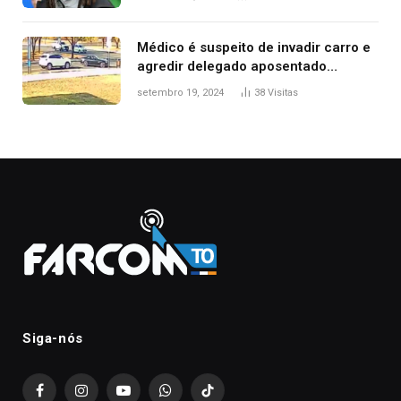
Médico é suspeito de invadir carro e
agredir delegado aposentado
durante confusão no trânsito
setembro 19, 2024
38
Visitas
Siga-nós
Facebook
Instagram
YouTube
WhatsApp
TikTok