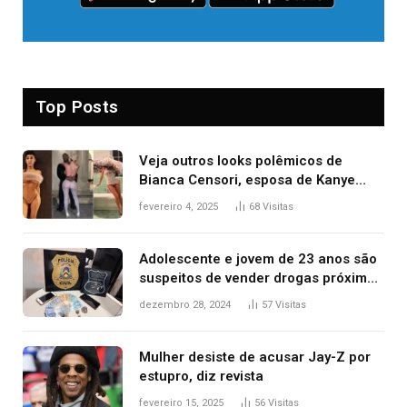
Top Posts
Veja outros looks polêmicos de
Bianca Censori, esposa de Kanye
West que apareceu nua no Grammy
fevereiro 4, 2025
68
Visitas
2025
Adolescente e jovem de 23 anos são
suspeitos de vender drogas próximo
de delegacia e escola, diz polícia
dezembro 28, 2024
57
Visitas
Mulher desiste de acusar Jay-Z por
estupro, diz revista
fevereiro 15, 2025
56
Visitas