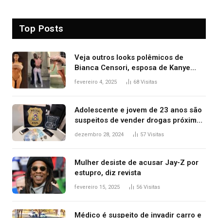
Top Posts
Veja outros looks polêmicos de
Bianca Censori, esposa de Kanye
West que apareceu nua no Grammy
fevereiro 4, 2025
68
Visitas
2025
Adolescente e jovem de 23 anos são
suspeitos de vender drogas próximo
de delegacia e escola, diz polícia
dezembro 28, 2024
57
Visitas
Mulher desiste de acusar Jay-Z por
estupro, diz revista
fevereiro 15, 2025
56
Visitas
Médico é suspeito de invadir carro e