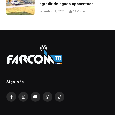
agredir delegado aposentado
durante confusão no trânsito
setembro 19, 2024
38
Visitas
Siga-nós
Facebook
Instagram
YouTube
WhatsApp
TikTok