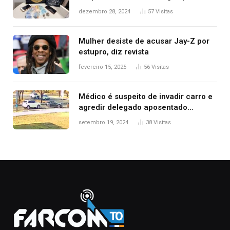
de delegacia e escola, diz polícia
dezembro 28, 2024
57
Visitas
Mulher desiste de acusar Jay-Z por
estupro, diz revista
fevereiro 15, 2025
56
Visitas
Médico é suspeito de invadir carro e
agredir delegado aposentado
durante confusão no trânsito
setembro 19, 2024
38
Visitas