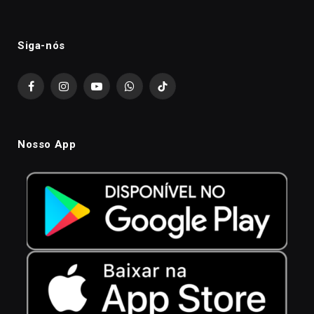
Siga-nós
Facebook
Instagram
YouTube
WhatsApp
TikTok
Nosso App