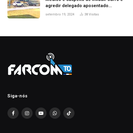
agredir delegado aposentado
durante confusão no trânsito
setembro 19, 2024
38
Visitas
Siga-nós
Facebook
Instagram
YouTube
WhatsApp
TikTok