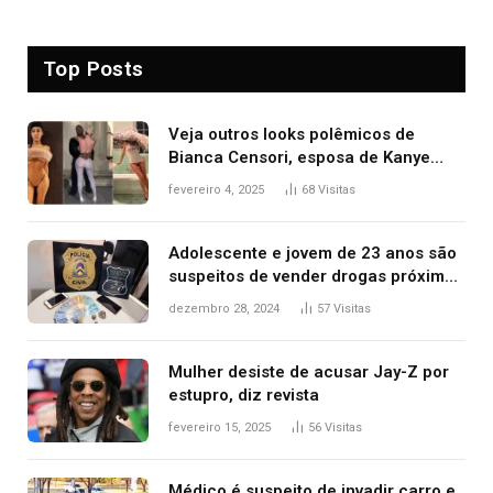
Top Posts
Veja outros looks polêmicos de
Bianca Censori, esposa de Kanye
West que apareceu nua no Grammy
fevereiro 4, 2025
68
Visitas
2025
Adolescente e jovem de 23 anos são
suspeitos de vender drogas próximo
de delegacia e escola, diz polícia
dezembro 28, 2024
57
Visitas
Mulher desiste de acusar Jay-Z por
estupro, diz revista
fevereiro 15, 2025
56
Visitas
Médico é suspeito de invadir carro e