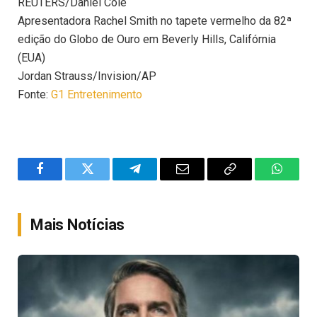
REUTERS/Daniel Cole
Apresentadora Rachel Smith no tapete vermelho da 82ª
edição do Globo de Ouro em Beverly Hills, Califórnia
(EUA)
Jordan Strauss/Invision/AP
Fonte:
G1 Entretenimento
Facebook
Twitter
Telegram
Email
Copy
WhatsA
Link
Mais Notícias