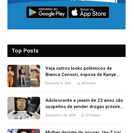
Top Posts
Veja outros looks polêmicos de
Bianca Censori, esposa de Kanye
West que apareceu nua no Grammy
fevereiro 4, 2025
68
Visitas
2025
Adolescente e jovem de 23 anos são
suspeitos de vender drogas próximo
de delegacia e escola, diz polícia
dezembro 28, 2024
57
Visitas
Mulher desiste de acusar Jay-Z por