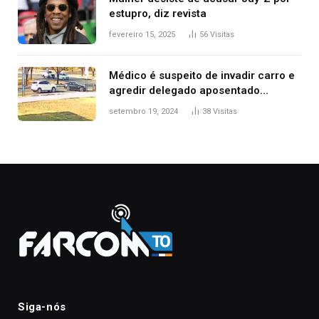
estupro, diz revista
fevereiro 15, 2025
56
Visitas
Médico é suspeito de invadir carro e
agredir delegado aposentado
durante confusão no trânsito
setembro 19, 2024
38
Visitas
Siga-nós