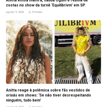
Anitta entoa mantra, saúda Ogum e rebola de
costas no show da turnê ‘Equilibrivm’ em SP
agosto 9, 2026
0
Visitas
Anitta reage à polêmica sobre fãs vestidos de
orixás em shows: ‘Se não tiver desrespeitando
ninguém, tudo bem’