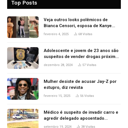
Top Posts
Veja outros looks polêmicos de
Bianca Censori, esposa de Kanye
West que apareceu nua no Grammy
fevereiro 4, 2025
68
Visitas
2025
Adolescente e jovem de 23 anos são
suspeitos de vender drogas próximo
de delegacia e escola, diz polícia
dezembro 28, 2024
57
Visitas
Mulher desiste de acusar Jay-Z por
estupro, diz revista
fevereiro 15, 2025
56
Visitas
Médico é suspeito de invadir carro e
agredir delegado aposentado
durante confusão no trânsito
setembro 19, 2024
38
Visitas