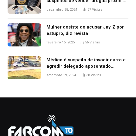
suspeitos de vender drogas próximo
de delegacia e escola, diz polícia
dezembro 28, 2024
57
Visitas
Mulher desiste de acusar Jay-Z por
estupro, diz revista
fevereiro 15, 2025
56
Visitas
Médico é suspeito de invadir carro e
agredir delegado aposentado
durante confusão no trânsito
setembro 19, 2024
38
Visitas