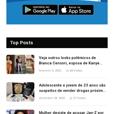
Top Posts
Veja outros looks polêmicos de
Bianca Censori, esposa de Kanye
West que apareceu nua no Grammy
fevereiro 4, 2025
68
Visitas
2025
Adolescente e jovem de 23 anos são
suspeitos de vender drogas próximo
de delegacia e escola, diz polícia
dezembro 28, 2024
57
Visitas
Mulher desiste de acusar Jay-Z por