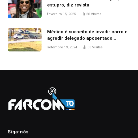
estupro, diz revista
fevereiro 15, 2025
56
Visitas
Médico é suspeito de invadir carro e
agredir delegado aposentado
durante confusão no trânsito
setembro 19, 2024
38
Visitas
Siga-nós