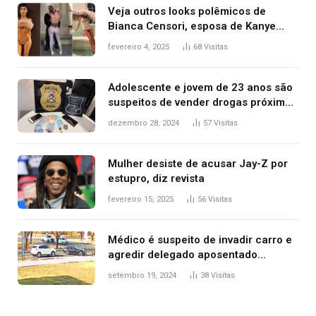
Veja outros looks polêmicos de
Bianca Censori, esposa de Kanye
West que apareceu nua no Grammy
fevereiro 4, 2025
68
Visitas
2025
Adolescente e jovem de 23 anos são
suspeitos de vender drogas próximo
de delegacia e escola, diz polícia
dezembro 28, 2024
57
Visitas
Mulher desiste de acusar Jay-Z por
estupro, diz revista
fevereiro 15, 2025
56
Visitas
Médico é suspeito de invadir carro e
agredir delegado aposentado
durante confusão no trânsito
setembro 19, 2024
38
Visitas