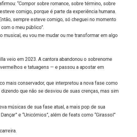
la afirmou: “Compor sobre romance, sobre término, sobre
 esteve comigo, porque é parte da experiência humana.
 Então, sempre esteve comigo, só cheguei no momento
 com o meu público”.
o musical, eu vou me mudar ou me transformar em algo
cilla veio em 2023. A cantora abandonou o sobrenome
s vermelhos e tatuagens — e passou a apostar em
o mais conservador, que interpretou a nova fase como
, dizendo que não se desviou de suas crenças, mas sim
leva músicas de sua fase atual, a mais pop de sua
r Dançar” e “Unicórnios”, além de feats como “Girassol”
carreira.