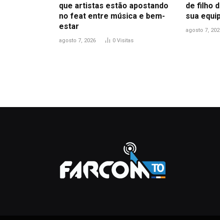
que artistas estão apostando
de filho
no feat entre música e bem-
sua equi
estar
agosto 7, 202
agosto 7, 2026
0
Visitas