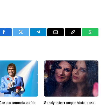
Facebook
Twitter
Telegram
Email
Copy
WhatsA
Link
Carlos anuncia saída
Sandy interrompe hiato para