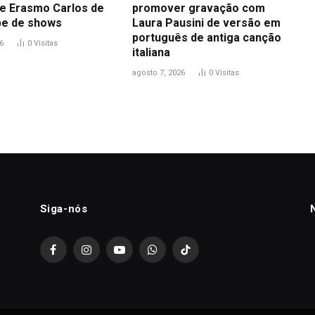
 de Erasmo Carlos de
promover gravação com
pe de shows
Laura Pausini de versão em
português de antiga canção
6
0
Visitas
italiana
agosto 7, 2026
0
Visitas
Siga-nós
Facebook
Instagram
YouTube
WhatsApp
TikTok