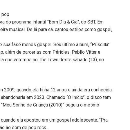
a pop
ora do programa infantil “Bom Dia & Cia”, do SBT. Em
reira musical. De lá para cá, cantou estilos como gospel,
e sua fase menos gospel. Seu último álbum, “Priscilla”
op, além de parcerias com Péricles, Pabllo Vittar e
illa que veremos no The Town deste sábado (13), no
em 2009, quando ela tinha 12 anos e ainda era conhecida
 abandonaria em 2023. Chamado “O Início”, o disco tem
m, “Meu Sonho de Criança (2010)” seguiu o mesmo
 quando ela apostou em um gospel adolescente. “Pra
tão ao som de pop rock.