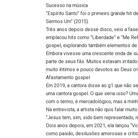
Sucesso na música
“Espírito Santo” foi o primeiro grande hit d
Sermos Um” (2015).
Três anos depois desse disco, veio a fas
emplacou hits como “Liberdade” e “Me Ref
gospel, explorando também elementos de e
Embora vivesse uma crescente onda de suc
parte de seus fãs. Muitos estavam irritad
muito íntimos e pouco devotos ao Deus cri
Afastamento gospel
Em 2019, a cantora disse ao g1 que não s
uma cantora gospel. O que seria isso? Um
com o termo, é mercadológico, mas a minha
Na entrevista, a artista não quis falar muit
“Jesus tem, sim, sido bem representado, 
Dois anos depois, em 2021, ela lançou “
como paixão, desilusões amorosas e crítica