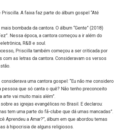
e Priscilla. A faixa faz parte do álbum gospel “Até
e mais bombada da cantora. O álbum “Gente” (2018)
ez”. Nessa época, a cantora começou a ir além do
letrônica, R&B e soul.
esso, Priscilla também começou a ser criticada por
os com as letras da cantora. Consideravam os versos
stão.
e considerava uma cantora gospel: “Eu não me considero
a pessoa que só canta o quê? Não tenho preconceito
 arte vai muito mais além”.
o sobre as igrejas evangélicas no Brasil. E declarou:
mas tem uma parte do fã-clube que dá umas mancadas”.
Você Aprendeu a Amar?”, álbum em que abordou temas
s à hipocrisia de alguns religiosos.