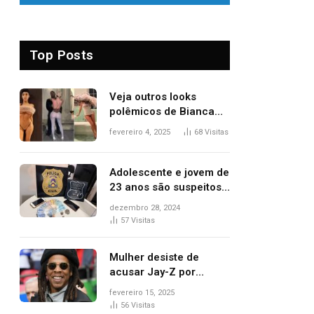
Top Posts
Veja outros looks
polêmicos de Bianca
Censori, esposa de
fevereiro 4, 2025
68
Visitas
Kanye West que
apareceu nua no
Grammy 2025
Adolescente e jovem de
23 anos são suspeitos
de vender drogas
dezembro 28, 2024
próximo de delegacia e
57
Visitas
escola, diz polícia
Mulher desiste de
acusar Jay-Z por
estupro, diz revista
fevereiro 15, 2025
56
Visitas