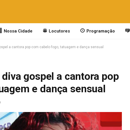
Nossa Cidade
Locutores
Programação
 gospel a cantora pop com cabelo fogo, tatuagem e dança sensual
e diva gospel a cantora pop
tuagem e dança sensual
s