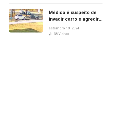
Médico é suspeito de
invadir carro e agredir
delegado aposentado
setembro 19, 2024
durante confusão no
38
Visitas
trânsito