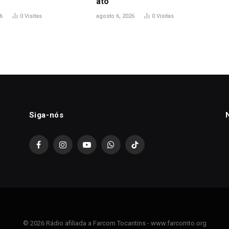
ato’
6
0
Visitas
agosto 6, 2026
0
Visitas
Siga-nós
Facebook
Instagram
YouTube
WhatsApp
TikTok
© 2026 Rádio afiliada a Farcom Tocantins - www.farcomto.org