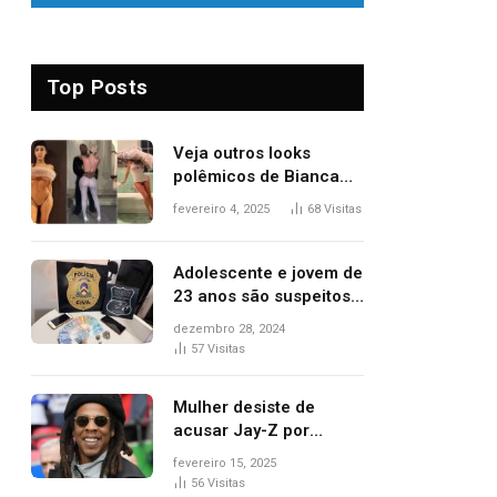
Top Posts
Veja outros looks
polêmicos de Bianca
Censori, esposa de
fevereiro 4, 2025
68
Visitas
Kanye West que
apareceu nua no
Grammy 2025
Adolescente e jovem de
23 anos são suspeitos
de vender drogas
dezembro 28, 2024
próximo de delegacia e
57
Visitas
escola, diz polícia
Mulher desiste de
acusar Jay-Z por
estupro, diz revista
fevereiro 15, 2025
56
Visitas