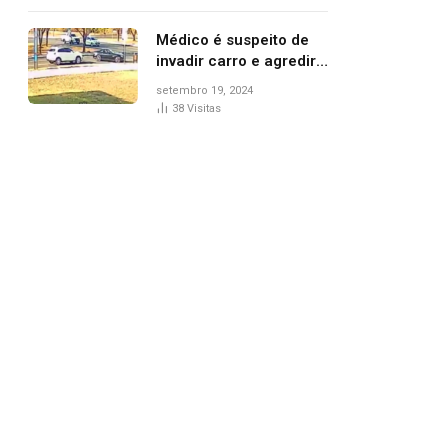
Médico é suspeito de
invadir carro e agredir
delegado aposentado
setembro 19, 2024
durante confusão no
38
Visitas
trânsito