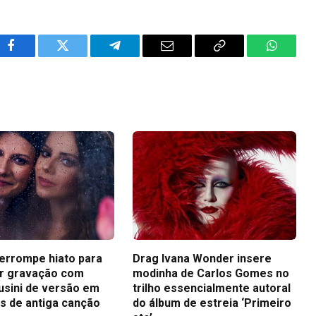
Facebook
Twitter
Telegram
Email
Copy
WhatsA
Link
terrompe hiato para
Drag Ivana Wonder insere
r gravação com
modinha de Carlos Gomes no
usini de versão em
trilho essencialmente autoral
s de antiga canção
do álbum de estreia ‘Primeiro