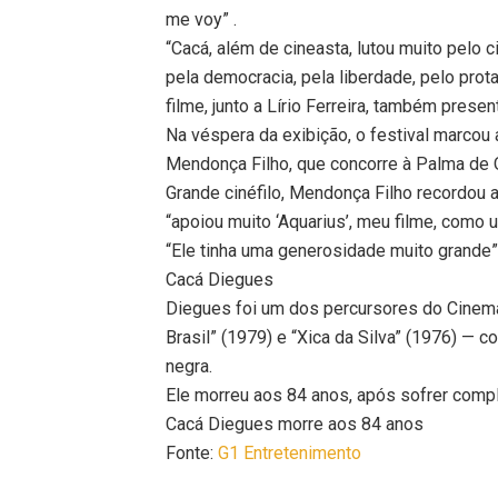
me voy” .
“Cacá, além de cineasta, lutou muito pelo c
pela democracia, pela liberdade, pelo prot
filme, junto a Lírio Ferreira, também presen
Na véspera da exibição, o festival marcou a
Mendonça Filho, que concorre à Palma de 
Grande cinéfilo, Mendonça Filho recordou a
“apoiou muito ‘Aquarius’, meu filme, como 
“Ele tinha uma generosidade muito grande”
Cacá Diegues
Diegues foi um dos percursores do Cinema 
Brasil” (1979) e “Xica da Silva” (1976) — 
negra.
Ele morreu aos 84 anos, após sofrer compl
Cacá Diegues morre aos 84 anos
Fonte:
G1 Entretenimento