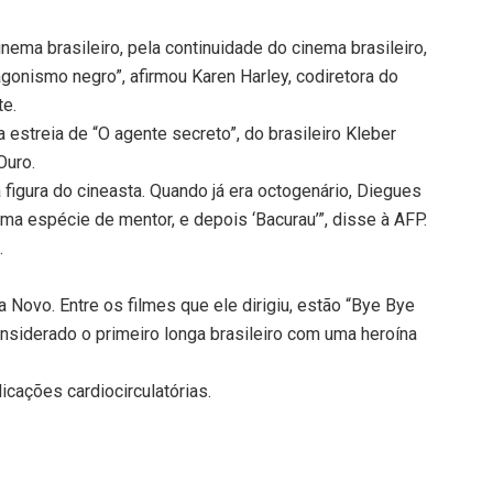
inema brasileiro, pela continuidade do cinema brasileiro,
agonismo negro”, afirmou Karen Harley, codiretora do
te.
 estreia de “O agente secreto”, do brasileiro Kleber
Ouro.
 figura do cineasta. Quando já era octogenário, Diegues
uma espécie de mentor, e depois ‘Bacurau’”, disse à AFP.
.
Novo. Entre os filmes que ele dirigiu, estão “Bye Bye
considerado o primeiro longa brasileiro com uma heroína
icações cardiocirculatórias.