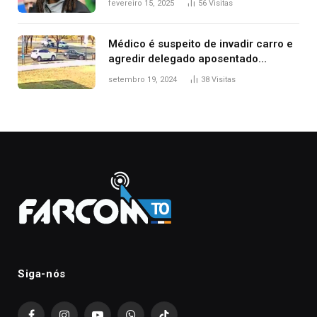
fevereiro 15, 2025
56
Visitas
Médico é suspeito de invadir carro e
agredir delegado aposentado
durante confusão no trânsito
setembro 19, 2024
38
Visitas
Siga-nós