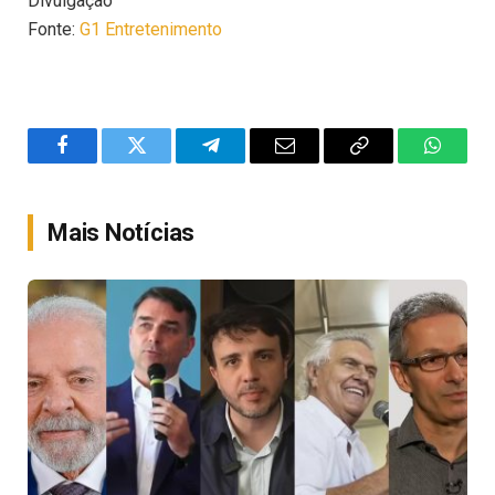
Divulgação
Fonte:
G1 Entretenimento
Facebook
Twitter
Telegram
Email
Copy
WhatsA
Link
Mais Notícias