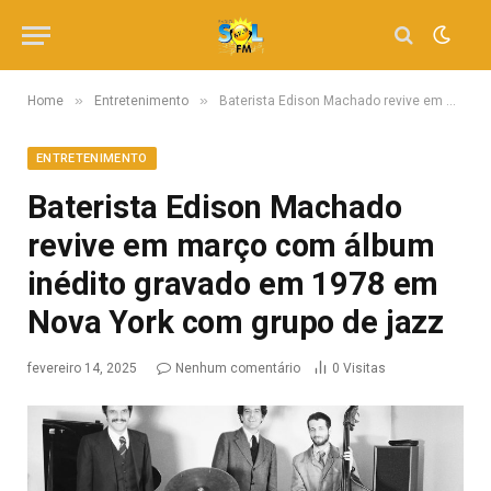
»
»
Home
Entretenimento
Baterista Edison Machado revive em março com álbum inédito gravado em 1978 em Nova York com grupo de jazz
ENTRETENIMENTO
Baterista Edison Machado
revive em março com álbum
inédito gravado em 1978 em
Nova York com grupo de jazz
fevereiro 14, 2025
Nenhum comentário
0
Visitas