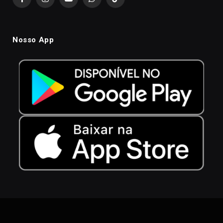
Facebook
Instagram
YouTube
WhatsApp
TikTok
Nosso App