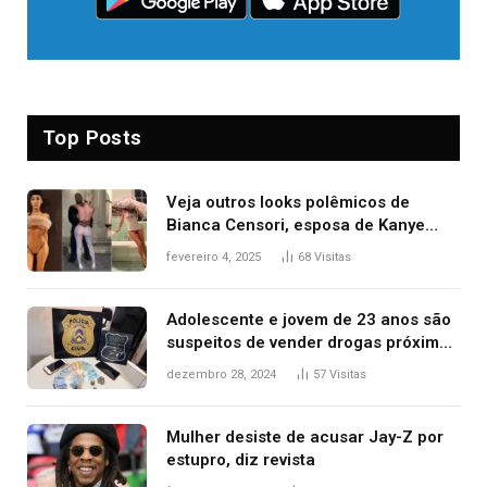
Top Posts
Veja outros looks polêmicos de
Bianca Censori, esposa de Kanye
West que apareceu nua no Grammy
fevereiro 4, 2025
68
Visitas
2025
Adolescente e jovem de 23 anos são
suspeitos de vender drogas próximo
de delegacia e escola, diz polícia
dezembro 28, 2024
57
Visitas
Mulher desiste de acusar Jay-Z por
estupro, diz revista