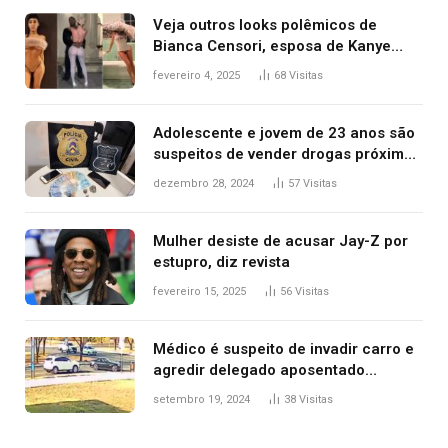
Veja outros looks polêmicos de
Bianca Censori, esposa de Kanye
West que apareceu nua no Grammy
fevereiro 4, 2025
68
Visitas
2025
Adolescente e jovem de 23 anos são
suspeitos de vender drogas próximo
de delegacia e escola, diz polícia
dezembro 28, 2024
57
Visitas
Mulher desiste de acusar Jay-Z por
estupro, diz revista
fevereiro 15, 2025
56
Visitas
Médico é suspeito de invadir carro e
agredir delegado aposentado
durante confusão no trânsito
setembro 19, 2024
38
Visitas