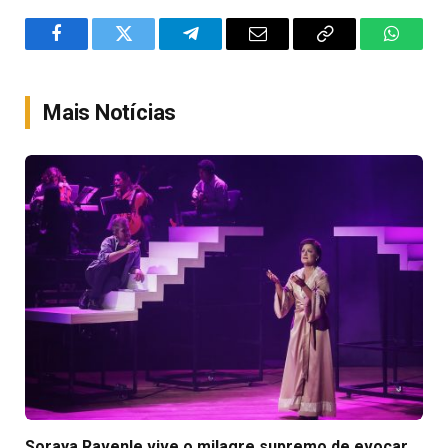
Facebook
Twitter
Telegram
Email
Copy
WhatsA
Link
Mais Notícias
Soraya Ravenle vive o milagre supremo de evocar