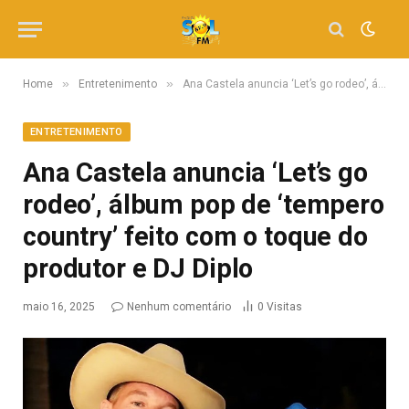
»
»
Home
Entretenimento
Ana Castela anuncia ‘Let’s go rodeo’, álbum pop de ‘tempero country’ feito com o toque do produtor e DJ Diplo
ENTRETENIMENTO
Ana Castela anuncia ‘Let’s go
rodeo’, álbum pop de ‘tempero
country’ feito com o toque do
produtor e DJ Diplo
maio 16, 2025
Nenhum comentário
0
Visitas